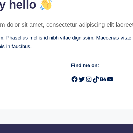
ay hello
dolor sit amet, consectetur adipiscing elit laoreet
. Phasellus mollis id nibh vitae dignissim. Maecenas vitae er
s in faucibus.
Find me on:
Facebook
Twitter
Instagram
TikTok
Behance
YouTub