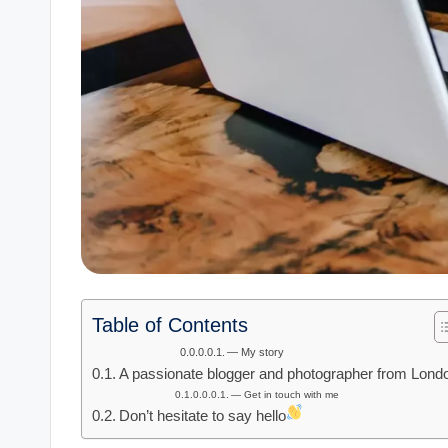
Table of Contents
— My story
A passionate blogger and photographer from Lond
— Get in touch with me
Don’t hesitate to say hello