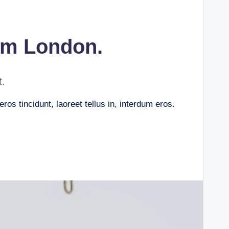
om London.
t.
os tincidunt, laoreet tellus in, interdum eros.