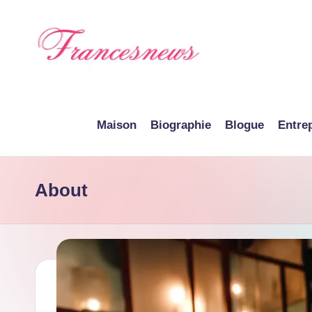
Skip
to
content
F
r
Maison
Biographie
Blogue
Entre
a
n
About
c
e
N
e