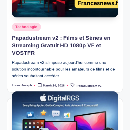
w
s
Posted
Technologie
in
Papadustream v2 : Films et Séries en
Streaming Gratuit HD 1080p VF et
VOSTFR
Papadustream v2 s’impose aujourd’hui comme une
solution incontournable pour les amateurs de films et de
séries souhaitant accéder…
Tags:
Lucas Joseph
March 24, 2026
Papadustream v2
Posted
by