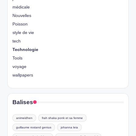
médicale
Nouvelles
Poisson
style de vie
tech
Technologie
Tools
voyage
wallpapers
Balises
animeidhen
frah shaka ponk et sa femme
guillaume rostand genius
johanna leia