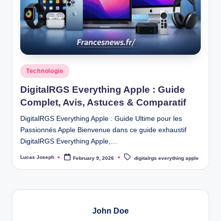
Posted
Technologie
in
DigitalRGS Everything Apple : Guide
Complet, Avis, Astuces & Comparatif
DigitalRGS Everything Apple : Guide Ultime pour les
Passionnés Apple Bienvenue dans ce guide exhaustif
DigitalRGS Everything Apple,…
Tags:
Lucas Joseph
February 9, 2026
digitalrgs everything apple
Posted
by
John Doe