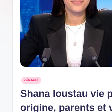
w
s
Posted
célébrité
in
Shana loustau vie 
origine, parents et 