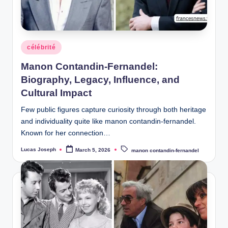
w
s
Posted
célébrité
in
Manon Contandin-Fernandel:
Biography, Legacy, Influence, and
Cultural Impact
Few public figures capture curiosity through both heritage
and individuality quite like manon contandin-fernandel.
Known for her connection…
Tags:
Lucas Joseph
March 5, 2026
manon contandin-fernandel
Posted
by