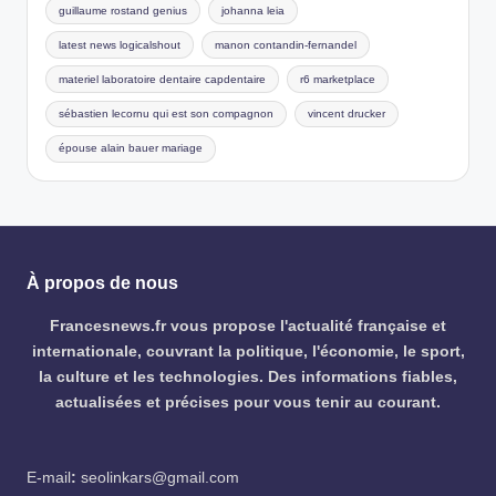
guillaume rostand genius
johanna leia
latest news logicalshout
manon contandin-fernandel
materiel laboratoire dentaire capdentaire
r6 marketplace
sébastien lecornu qui est son compagnon
vincent drucker
épouse alain bauer mariage
À propos de nous
Francesnews.fr vous propose l'actualité française et
internationale, couvrant la politique, l'économie, le sport,
la culture et les technologies. Des informations fiables,
actualisées et précises pour vous tenir au courant.
E-mail
:
seolinkars@gmail.com