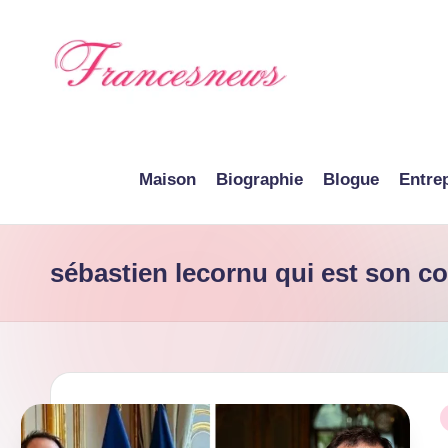
Skip
to
content
F
r
Maison
Biographie
Blogue
Entre
a
n
sébastien lecornu qui est son 
c
e
N
e
P
i