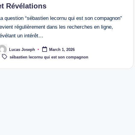
et Révélations
La question “sébastien lecornu qui est son compagnon”
evient régulièrement dans les recherches en ligne,
évélant un intérêt…
Lucas Joseph
March 1, 2026
osted
Tags:
y
sébastien lecornu qui est son compagnon