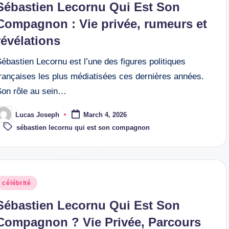
Sébastien Lecornu Qui Est Son
Compagnon : Vie privée, rumeurs et
révélations
ébastien Lecornu est l’une des figures politiques
françaises les plus médiatisées ces dernières années.
Son rôle au sein…
Lucas Joseph
March 4, 2026
osted
Tags:
y
sébastien lecornu qui est son compagnon
osted
célébrité
n
Sébastien Lecornu Qui Est Son
Compagnon ? Vie Privée, Parcours