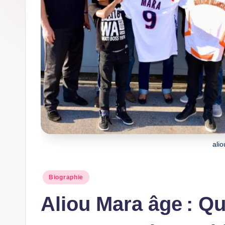
w
s
ali
Posted
Biographie
in
Aliou Mara âge : Qu