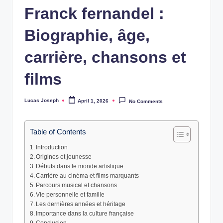
w
Franck fernandel :
s
Biographie, âge,
carrière, chansons et
films
Lucas Joseph
April 1, 2026
No Comments
Posted
by
Table of Contents
Introduction
Origines et jeunesse
Débuts dans le monde artistique
Carrière au cinéma et films marquants
Parcours musical et chansons
Vie personnelle et famille
Les dernières années et héritage
Importance dans la culture française