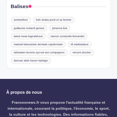
Balises
animeidhen
frah shaka ponk et sa femme
guillaume rostand genius
johanna leia
latest news logicalshout
manon contandin-fernandel
materiel laboratoire dentaire capdentaire
r6 marketplace
sébastien lecornu qui est son compagnon
vincent drucker
épouse alain bauer mariage
À propos de nous
Francesnews.fr vous propose l'actualité française et
internationale, couvrant la politique, l'économie, le sport,
la culture et les technologies. Des informations fiables,