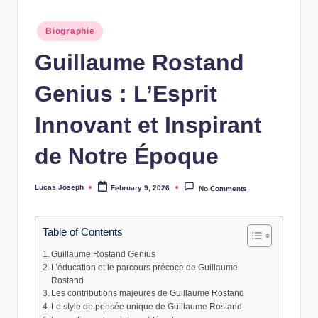
w
Posted
Biographie
s
in
Guillaume Rostand
Genius : L’Esprit
Innovant et Inspirant
de Notre Époque
Lucas Joseph
February 9, 2026
No Comments
Posted
by
Table of Contents
Guillaume Rostand Genius
L’éducation et le parcours précoce de Guillaume
Rostand
Les contributions majeures de Guillaume Rostand
Le style de pensée unique de Guillaume Rostand