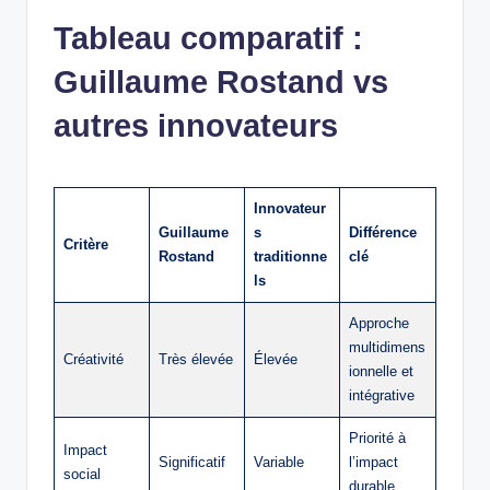
Tableau comparatif :
Guillaume Rostand vs
autres innovateurs
Innovateur
Guillaume
s
Différence
Critère
Rostand
traditionne
clé
ls
Approche
multidimens
Créativité
Très élevée
Élevée
ionnelle et
intégrative
Priorité à
Impact
Significatif
Variable
l’impact
social
durable