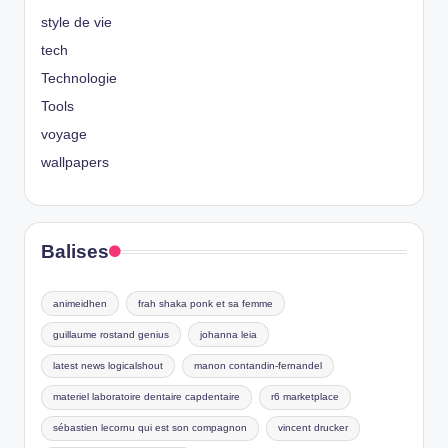
style de vie
tech
Technologie
Tools
voyage
wallpapers
Balises
animeidhen
frah shaka ponk et sa femme
guillaume rostand genius
johanna leia
latest news logicalshout
manon contandin-fernandel
materiel laboratoire dentaire capdentaire
r6 marketplace
sébastien lecornu qui est son compagnon
vincent drucker