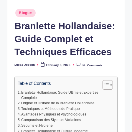
w
Posted
Blogue
s
in
Branlette Hollandaise:
Guide Complet et
Techniques Efficaces
Lucas Joseph
February 8, 2026
No Comments
Posted
by
Table of Contents
Branlette Hollandaise: Guide Ultime et Expertise
Complète
Origine et Histoire de la Branlette Hollandaise
Techniques et Méthodes de Pratique
Avantages Physiques et Psychologiques
Comparaison des Styles et Variations
Sécurité et Hygiène
Branlette Hollandaise et Culture Moderne