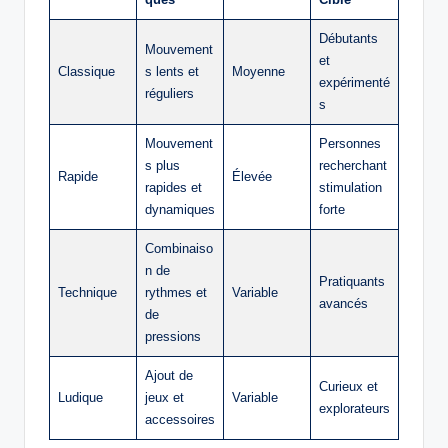
Débutants
Mouvement
et
Classique
s lents et
Moyenne
expérimenté
réguliers
s
Mouvement
Personnes
s plus
recherchant
Rapide
Élevée
rapides et
stimulation
dynamiques
forte
Combinaiso
n de
Pratiquants
Technique
rythmes et
Variable
avancés
de
pressions
Ajout de
Curieux et
Ludique
jeux et
Variable
explorateurs
accessoires