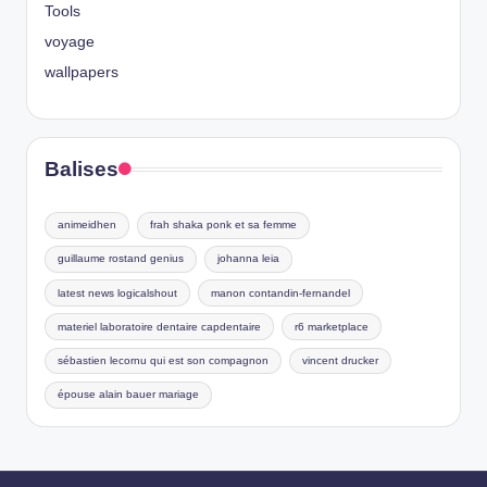
Tools
voyage
wallpapers
Balises
animeidhen
frah shaka ponk et sa femme
guillaume rostand genius
johanna leia
latest news logicalshout
manon contandin-fernandel
materiel laboratoire dentaire capdentaire
r6 marketplace
sébastien lecornu qui est son compagnon
vincent drucker
épouse alain bauer mariage