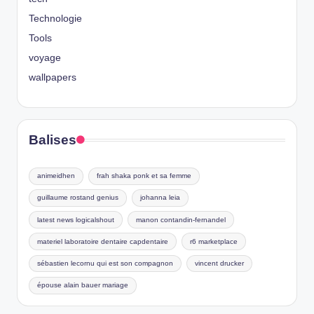
Technologie
Tools
voyage
wallpapers
Balises
animeidhen
frah shaka ponk et sa femme
guillaume rostand genius
johanna leia
latest news logicalshout
manon contandin-fernandel
materiel laboratoire dentaire capdentaire
r6 marketplace
sébastien lecornu qui est son compagnon
vincent drucker
épouse alain bauer mariage