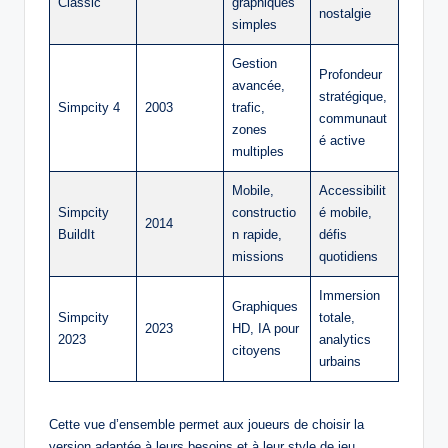
Classic
graphiques
nostalgie
simples
Gestion
Profondeur
avancée,
stratégique,
Simpcity 4
2003
trafic,
communaut
zones
é active
multiples
Mobile,
Accessibilit
Simpcity
constructio
é mobile,
2014
BuildIt
n rapide,
défis
missions
quotidiens
Immersion
Graphiques
Simpcity
totale,
2023
HD, IA pour
2023
analytics
citoyens
urbains
Cette vue d’ensemble permet aux joueurs de choisir la
version adaptée à leurs besoins et à leur style de jeu.