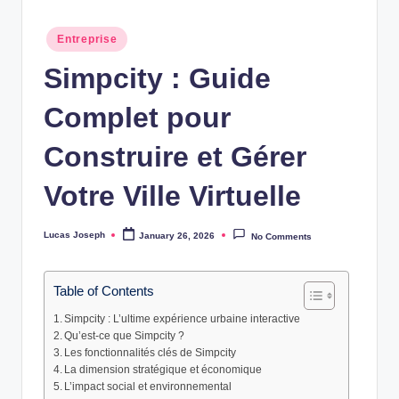
w
Posted
Entreprise
s
in
Simpcity : Guide
Complet pour
Construire et Gérer
Votre Ville Virtuelle
Lucas Joseph
January 26, 2026
No Comments
Posted
by
Table of Contents
Simpcity : L’ultime expérience urbaine interactive
Qu’est-ce que Simpcity ?
Les fonctionnalités clés de Simpcity
La dimension stratégique et économique
L’impact social et environnemental