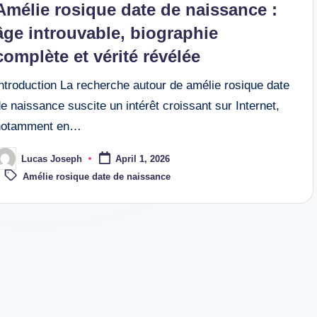
Amélie rosique date de naissance :
âge introuvable, biographie
complète et vérité révélée
ntroduction La recherche autour de amélie rosique date
e naissance suscite un intérêt croissant sur Internet,
notamment en…
Lucas Joseph
April 1, 2026
osted
Tags:
y
Amélie rosique date de naissance