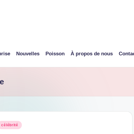
prise
Nouvelles
Poisson
À propos de nous
Conta
ce
osted
célébrité
n