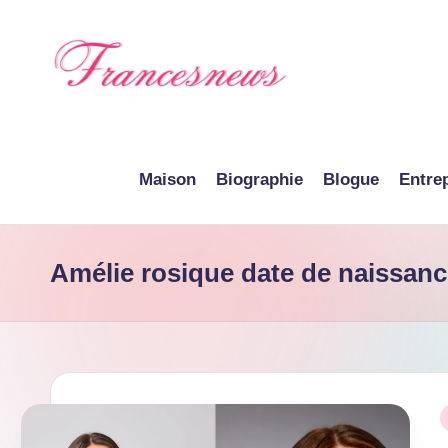
Skip
to
content
F
r
Maison
Biographie
Blogue
Entre
a
n
Amélie rosique date de naissan
c
e
N
e
P
i