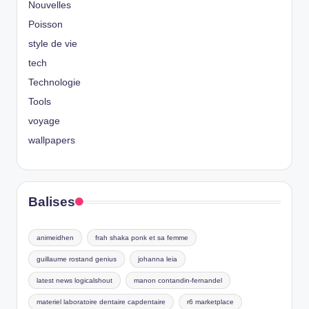
Nouvelles
Poisson
style de vie
tech
Technologie
Tools
voyage
wallpapers
Balises
animeidhen
frah shaka ponk et sa femme
guillaume rostand genius
johanna leia
latest news logicalshout
manon contandin-fernandel
materiel laboratoire dentaire capdentaire
r6 marketplace