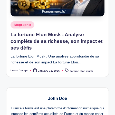
w
s
Posted
Biographie
in
La fortune Elon Musk : Analyse
complète de sa richesse, son impact et
ses défis
La fortune Elon Musk : Une analyse approfondie de sa
richesse et de son impact La fortune Elon…
Tags:
Lucas Joseph
January 31, 2026
fortune elon musk
Posted
by
John Doe
France’s News est une plateforme d’information numérique qui
propose les dernières actualités de France et du monde entier.