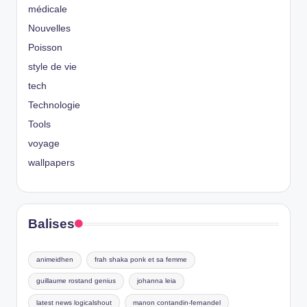
médicale
Nouvelles
Poisson
style de vie
tech
Technologie
Tools
voyage
wallpapers
Balises
animeidhen
frah shaka ponk et sa femme
guillaume rostand genius
johanna leia
latest news logicalshout
manon contandin-fernandel