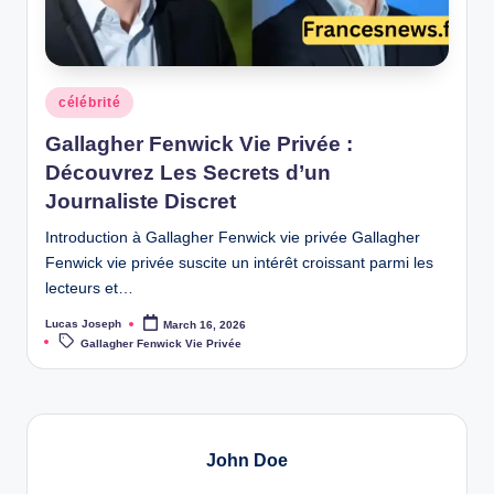
w
s
Posted
célébrité
in
Gallagher Fenwick Vie Privée :
Découvrez Les Secrets d’un
Journaliste Discret
Introduction à Gallagher Fenwick vie privée Gallagher
Fenwick vie privée suscite un intérêt croissant parmi les
lecteurs et…
Lucas Joseph
March 16, 2026
Posted
Tags:
by
Gallagher Fenwick Vie Privée
John Doe