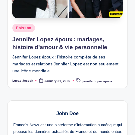
w
s
Posted
Poisson
in
Jennifer Lopez époux : mariages,
histoire d’amour & vie personnelle
Jennifer Lopez époux : l’histoire complète de ses
mariages et relations Jennifer Lopez est non seulement
une icône mondiale…
Tags:
Lucas Joseph
January 31, 2026
jennifer lopez époux
Posted
by
John Doe
France’s News est une plateforme d’information numérique qui
propose les dernières actualités de France et du monde entier.