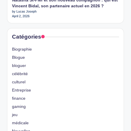
Natasha St-Pier et son nouveau compagnon : qui est
Vincent Bidal, son partenaire actuel en 2026 ?
by Lucas Joseph
April 2, 2026
Catégories
Biographie
Blogue
bloguer
célébrité
culturel
Entreprise
finance
gaming
jeu
médicale