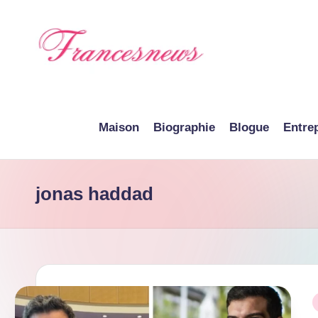
Skip
to
content
F
r
Maison
Biographie
Blogue
Entre
a
n
jonas haddad
c
e
N
e
P