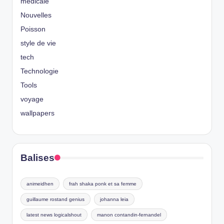
médicale
Nouvelles
Poisson
style de vie
tech
Technologie
Tools
voyage
wallpapers
Balises
animeidhen
frah shaka ponk et sa femme
guillaume rostand genius
johanna leia
latest news logicalshout
manon contandin-fernandel