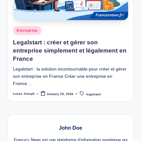
w
s
Posted
Entreprise
in
Legalstart : créer et gérer son
entreprise simplement et légalement en
France
Legalstart : la solution incontournable pour créer et gérer
son entreprise en France Créer une entreprise en
France…
Tags:
Lucas Joseph
January 29, 2026
legalstart
Posted
by
John Doe
France’s News est une plateforme d’information numérique qui