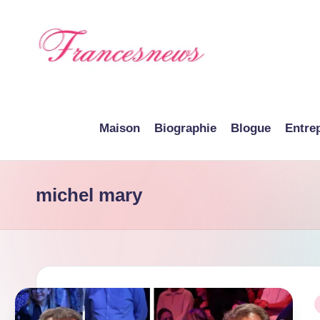
Skip
to
content
F
r
Maison
Biographie
Blogue
Entre
a
n
michel mary
c
e
N
e
P