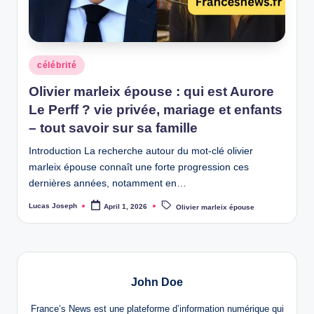
w
s
Posted
célébrité
in
Olivier marleix épouse : qui est Aurore
Le Perff ? vie privée, mariage et enfants
– tout savoir sur sa famille
Introduction La recherche autour du mot-clé olivier
marleix épouse connaît une forte progression ces
dernières années, notamment en…
Tags:
Lucas Joseph
April 1, 2026
Olivier marleix épouse
Posted
by
John Doe
France’s News est une plateforme d’information numérique qui