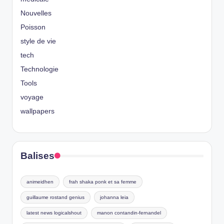
Nouvelles
Poisson
style de vie
tech
Technologie
Tools
voyage
wallpapers
Balises
animeidhen
frah shaka ponk et sa femme
guillaume rostand genius
johanna leia
latest news logicalshout
manon contandin-fernandel