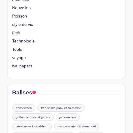
Nouvelles
Poisson
style de vie
tech
Technologie
Tools
voyage
wallpapers
Balises
animeidhen
frah shaka ponk et sa femme
guillaume rostand genius
johanna leia
latest news logicalshout
manon contandin-fernandel