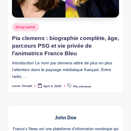
w
s
Posted
Biographie
in
Pia clemens : biographie complète, âge,
parcours PSG et vie privée de
l’animatrice France Bleu
Introduction Le nom pia clemens attire de plus en plus
l’attention dans le paysage médiatique français. Entre
radio,…
Tags:
Lucas Joseph
April 4, 2026
Pia clemens
Posted
by
John Doe
France’s News est une plateforme d’information numérique qui