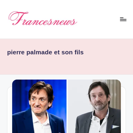
Skip
to
content
F
r
pierre palmade et son fils
a
n
c
e
N
e