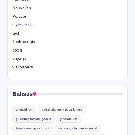
Nouvelles
Poisson
style de vie
tech
Technologie
Tools
voyage
wallpapers
Balises
animeidhen
frah shaka ponk et sa femme
guillaume rostand genius
johanna leia
latest news logicalshout
manon contandin-fernandel