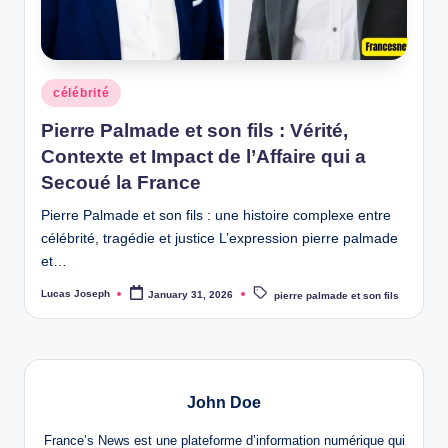
w
s
Posted
célébrité
in
Pierre Palmade et son fils : Vérité,
Contexte et Impact de l’Affaire qui a
Secoué la France
Pierre Palmade et son fils : une histoire complexe entre
célébrité, tragédie et justice L’expression pierre palmade
et…
Tags:
Lucas Joseph
January 31, 2026
pierre palmade et son fils
Posted
by
John Doe
France’s News est une plateforme d’information numérique qui