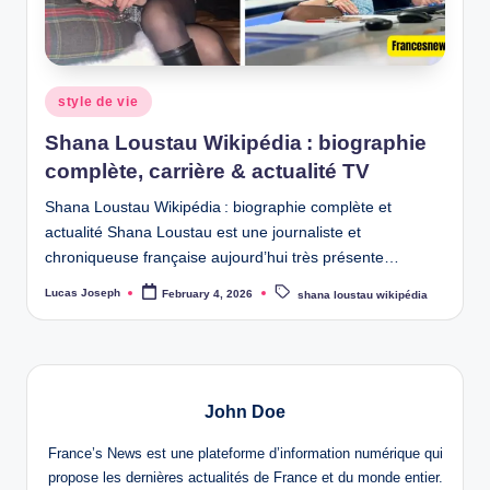
w
s
Posted
style de vie
in
Shana Loustau Wikipédia : biographie
complète, carrière & actualité TV
Shana Loustau Wikipédia : biographie complète et
actualité Shana Loustau est une journaliste et
chroniqueuse française aujourd’hui très présente…
Tags:
Lucas Joseph
February 4, 2026
shana loustau wikipédia
Posted
by
John Doe
France’s News est une plateforme d’information numérique qui
propose les dernières actualités de France et du monde entier.