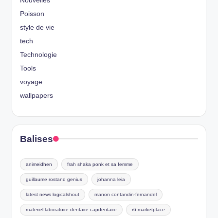
Nouvelles
Poisson
style de vie
tech
Technologie
Tools
voyage
wallpapers
Balises
animeidhen
frah shaka ponk et sa femme
guillaume rostand genius
johanna leia
latest news logicalshout
manon contandin-fernandel
materiel laboratoire dentaire capdentaire
r6 marketplace