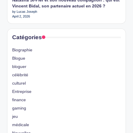
Natasha St-Pier et son nouveau compagnon : qui est
Vincent Bidal, son partenaire actuel en 2026 ?
by Lucas Joseph
April 2, 2026
Catégories
Biographie
Blogue
bloguer
célébrité
culturel
Entreprise
finance
gaming
jeu
médicale