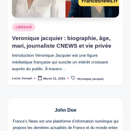
w
s
Posted
célébrité
in
Veronique jacquier : biographie, âge,
mari, journaliste CNEWS et vie privée
Introduction Véronique Jacquier est une figure
médiatique française qui suscite un intérêt croissant
auprès du public. À travers…
Tags:
Lucas Joseph
March 31, 2026
Veronique jacquier
Posted
by
John Doe
France’s News est une plateforme d’information numérique qui
propose les dernières actualités de France et du monde entier.