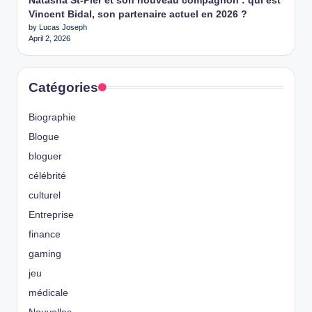
Natasha St-Pier et son nouveau compagnon : qui est
Vincent Bidal, son partenaire actuel en 2026 ?
by Lucas Joseph
April 2, 2026
Catégories
Biographie
Blogue
bloguer
célébrité
culturel
Entreprise
finance
gaming
jeu
médicale