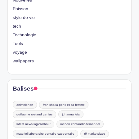
Nouvelles
Poisson
style de vie
tech
Technologie
Tools
voyage
wallpapers
Balises
animeidhen
frah shaka ponk et sa femme
guillaume rostand genius
johanna leia
latest news logicalshout
manon contandin-fernandel
materiel laboratoire dentaire capdentaire
r6 marketplace