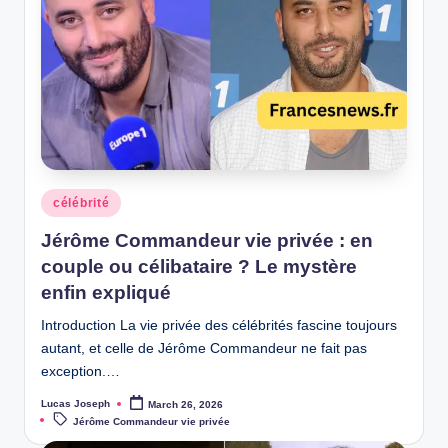
Posted
célébrité
in
Jérôme Commandeur vie privée : en
couple ou célibataire ? Le mystère
enfin expliqué
Introduction La vie privée des célébrités fascine toujours
autant, et celle de Jérôme Commandeur ne fait pas
exception.…
Lucas Joseph
March 26, 2026
Posted
Tags:
by
Jérôme Commandeur vie privée