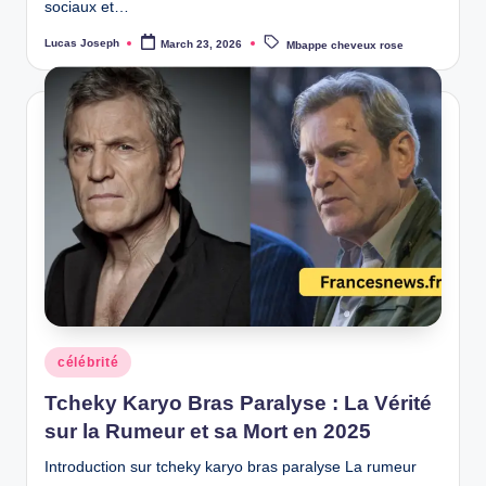
sociaux et…
Tags:
Lucas Joseph
March 23, 2026
Mbappe cheveux rose
Posted
by
Posted
célébrité
in
Tcheky Karyo Bras Paralyse : La Vérité
sur la Rumeur et sa Mort en 2025
Introduction sur tcheky karyo bras paralyse La rumeur