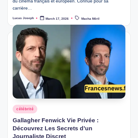
du cinéma français et européen. Connue pour sa
carrière…
Tags:
Lucas Joseph
March 17, 2026
Macha Méril
Posted
by
Posted
célébrité
in
Gallagher Fenwick Vie Privée :
Découvrez Les Secrets d’un
Journaliste Discret