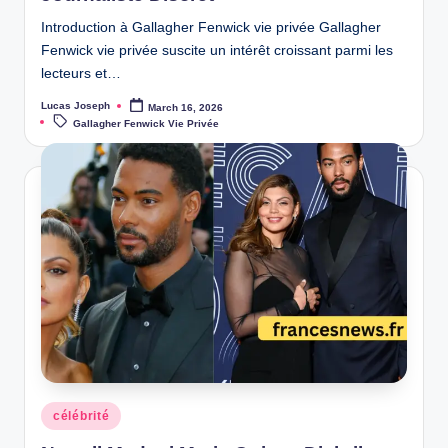
Introduction à Gallagher Fenwick vie privée Gallagher
Fenwick vie privée suscite un intérêt croissant parmi les
lecteurs et…
Lucas Joseph
March 16, 2026
Posted
Tags:
by
Gallagher Fenwick Vie Privée
Posted
célébrité
in