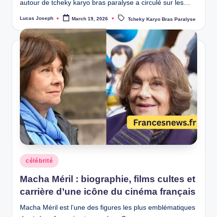
autour de tcheky karyo bras paralyse a circulé sur les…
Tags:
Lucas Joseph
March 19, 2026
Tcheky Karyo Bras Paralyse
Posted
by
Posted
célébrité
in
Macha Méril : biographie, films cultes et
carrière d’une icône du cinéma français
Macha Méril est l’une des figures les plus emblématiques