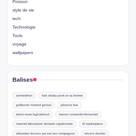
Poisson
style de vie
tech
Technologie
Tools
voyage
wallpapers
Balises
animeidhen
frah shaka ponk et sa femme
guillaume rostand genius
johanna leia
latest news logicalshout
manon contandin-fernandel
materiel laboratoire dentaire capdentaire
r6 marketplace
sébastien lecornu qui est son compagnon
vincent drucker