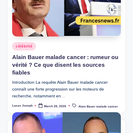
Posted
célébrité
in
Alain Bauer malade cancer : rumeur ou
vérité ? Ce que disent les sources
fiables
Introduction La requête Alain Bauer malade cancer
connaît une forte progression sur les moteurs de
recherche, notamment en…
Tags:
Lucas Joseph
March 28, 2026
Alain Bauer malade cancer
Posted
by