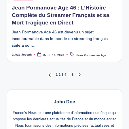
in
Jean Pormanove Age 46 : L’Histoire
Complète du Streamer Français et sa
Mort Tragique en Direct
Jean Pormanove Age 46 est devenu un sujet
incontournable dans le monde du streaming français
suite à son…
Tags:
Lucas Joseph
March 14, 2026
Jean Pormanove Age
Posted
by
Posts
1
2
3
4
…
8
PREVIOUS
NEXT
PAGE
PAGE
pagination
John Doe
France’s News est une plateforme d’information numérique qui
propose les dernières actualités de France et du monde entier.
Nous fournissons des informations précises, actualisées et