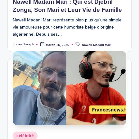
Nawell Madani Mari : Qui est Djebril
Zonga, Son Mari et Leur Vie de Famille
Nawell Madani Mari représente bien plus qu’une simple
vie amoureuse pour cette humoriste belge d’origine
algérienne. Depuis ses…
Tags:
Lucas Joseph
March 15, 2026
Nawell Madani Mari
Posted
by
Posted
célébrité