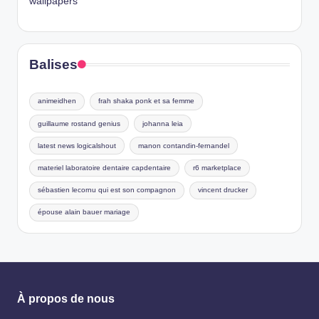
wallpapers
Balises
animeidhen
frah shaka ponk et sa femme
guillaume rostand genius
johanna leia
latest news logicalshout
manon contandin-fernandel
materiel laboratoire dentaire capdentaire
r6 marketplace
sébastien lecornu qui est son compagnon
vincent drucker
épouse alain bauer mariage
À propos de nous