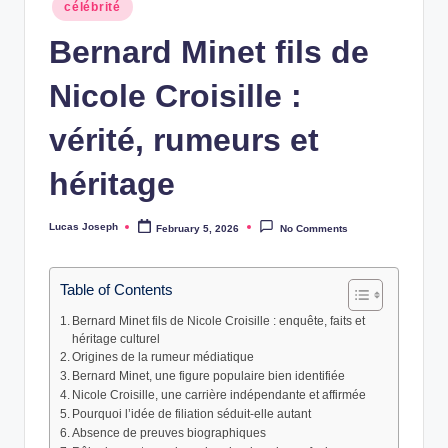
Posted
w
célébrité
in
Bernard Minet fils de
s
Nicole Croisille :
vérité, rumeurs et
héritage
Lucas Joseph
February 5, 2026
No Comments
Posted
by
Table of Contents
Bernard Minet fils de Nicole Croisille : enquête, faits et
héritage culturel
Origines de la rumeur médiatique
Bernard Minet, une figure populaire bien identifiée
Nicole Croisille, une carrière indépendante et affirmée
Pourquoi l’idée de filiation séduit-elle autant
Absence de preuves biographiques