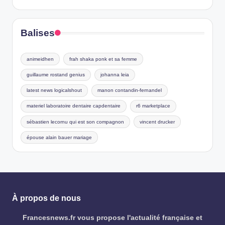
Balises
animeidhen
frah shaka ponk et sa femme
guillaume rostand genius
johanna leia
latest news logicalshout
manon contandin-fernandel
materiel laboratoire dentaire capdentaire
r6 marketplace
sébastien lecornu qui est son compagnon
vincent drucker
épouse alain bauer mariage
À propos de nous
Francesnews.fr vous propose l'actualité française et