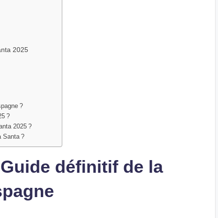
anta 2025
spagne ?
25 ?
anta 2025 ?
a Santa ?
uide définitif de la
spagne