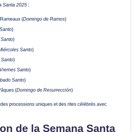
 Santa 2025
:
s Rameaux (
Domingo de Ramos
)
Santo
)
 Santo
)
Miércoles Santo
)
 Santo
)
Viernes Santo
)
bado Santo
)
Pâques (
Domingo de Resurrección
)
 des processions uniques et des rites célébrés avec
tion de la Semana Santa