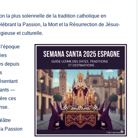
n la plus solennelle de la tradition catholique en
lébrant la Passion, la Mort et la Résurrection de Jésus-
gieuse et culturelle.
à l’époque
ries
es depuis
s
ésentant
pants —
ière ces
nse.
éâtre
 la Passion