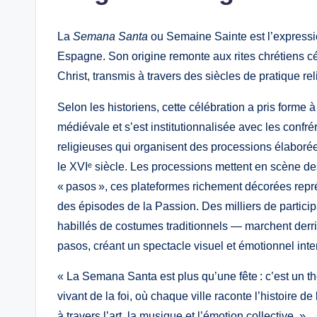
La
Semana Santa
ou Semaine Sainte est l’expressio
Espagne. Son origine remonte aux rites chrétiens cé
Christ, transmis à travers des siècles de pratique reli
Selon les historiens, cette célébration a pris forme 
médiévale et s’est institutionnalisée avec les confré
religieuses qui organisent des processions élaboré
le XVIᵉ siècle. Les processions mettent en scène de
« pasos », ces plateformes richement décorées repr
des épisodes de la Passion. Des milliers de partici
habillés de costumes traditionnels — marchent derr
pasos, créant un spectacle visuel et émotionnel inte
« La Semana Santa est plus qu’une fête : c’est un th
vivant de la foi, où chaque ville raconte l’histoire de
à travers l’art, la musique et l’émotion collective. »