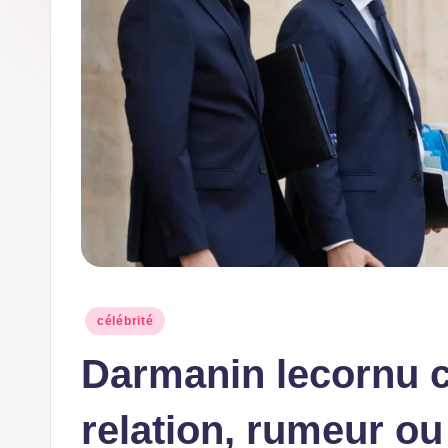
w
s
Posted
célébrité
in
Darmanin lecornu co
relation, rumeur ou