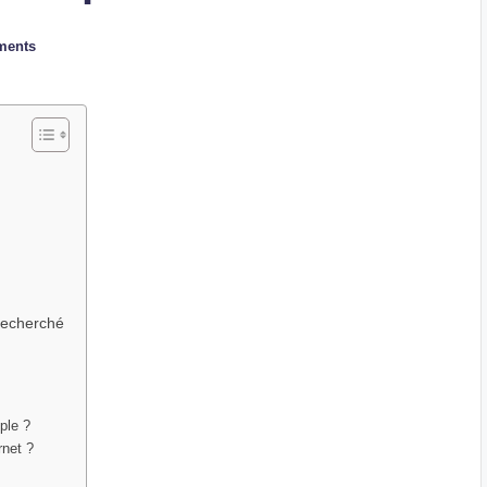
ments
 recherché
ple ?
rnet ?