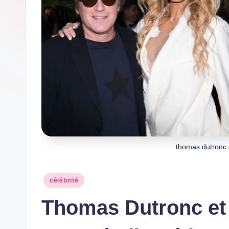
w
s
thomas dutronc
Posted
célébrité
in
Thomas Dutronc et