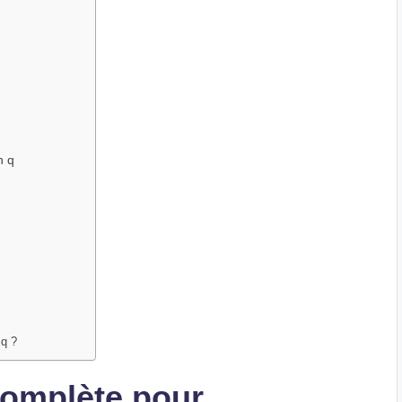
n q
 q ?
Complète pour