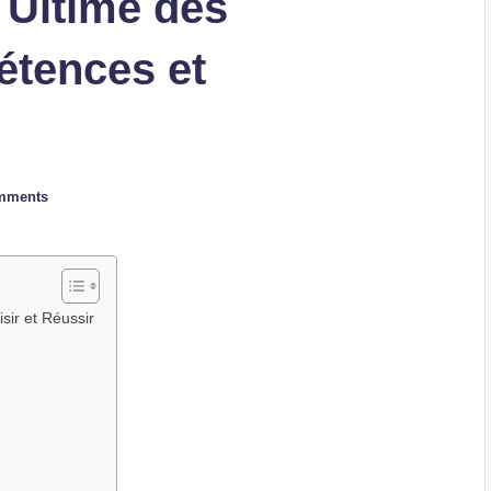
 Ultime des
étences et
mments
ir et Réussir