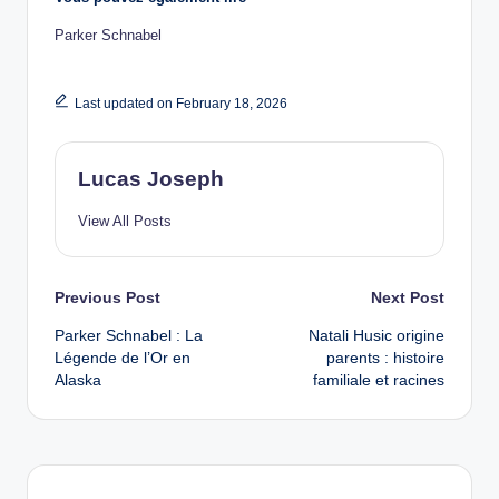
Parker Schnabel
Last updated on February 18, 2026
Lucas Joseph
View All Posts
Post
Previous Post
Next Post
Parker Schnabel : La
Natali Husic origine
navigation
Légende de l’Or en
parents : histoire
Alaska
familiale et racines