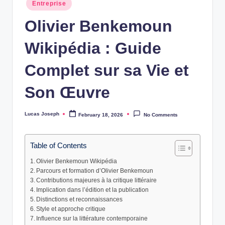
Posted
w
Entreprise
in
Olivier Benkemoun
s
Wikipédia : Guide
Complet sur sa Vie et
Son Œuvre
Lucas Joseph
February 18, 2026
No Comments
Posted
by
Table of Contents
Olivier Benkemoun Wikipédia
Parcours et formation d’Olivier Benkemoun
Contributions majeures à la critique littéraire
Implication dans l’édition et la publication
Distinctions et reconnaissances
Style et approche critique
Influence sur la littérature contemporaine