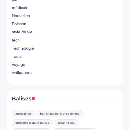
médicale
Nouvelles
Poisson
style de vie
tech
Technologie
Tools
voyage
wallpapers
Balises
animeidhen
frah shaka ponk et sa femme
guillaume rostand genius
johanna leia