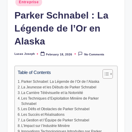
Posted
w
Entreprise
in
Parker Schnabel : La
s
Légende de l’Or en
Alaska
Lucas Joseph
February 18, 2026
No Comments
Posted
by
Table of Contents
Parker Schnabel: La Légende de l’Or de l’Alaska
La Jeunesse et les Débuts de Parker Schnabel
La Carrière Télévisuelle et la Notoriété
Les Techniques d’Exploitation Minière de Parker
Schnabel
Les Défis et Obstacles de Parker Schnabel
Les Succès et Réalisations
La Gestion et l’Équipe de Parker Schnabel
L’Impact sur l’Industrie Minière
Innovations Technologiques Introduites par Parker