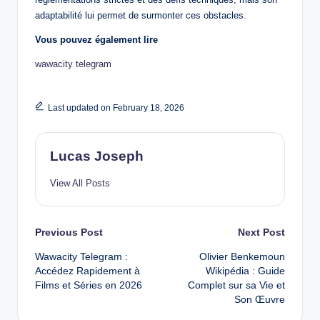
adaptabilité lui permet de surmonter ces obstacles.
Vous pouvez également lire
wawacity telegram
Last updated on February 18, 2026
Lucas Joseph
View All Posts
Post
Previous Post
Next Post
Wawacity Telegram :
Olivier Benkemoun
navigation
Accédez Rapidement à
Wikipédia : Guide
Films et Séries en 2026
Complet sur sa Vie et
Son Œuvre